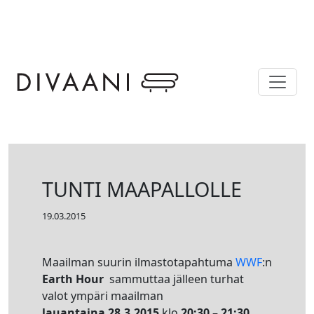
Skip to main content
TUNTI MAAPALLOLLE
19.03.2015
Maailman suurin ilmastotapahtuma
WWF
:n
Earth Hour
sammuttaa jälleen turhat
valot ympäri maailman
lauantaina 28.3.2015
klo
20:30 – 21:30
.