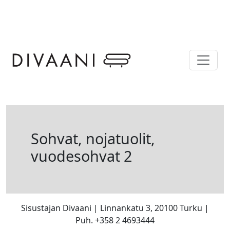
Skip to main content
Sohvat, nojatuolit,
vuodesohvat 2
Sisustajan Divaani | Linnankatu 3, 20100 Turku |
Puh. +358 2 4693444