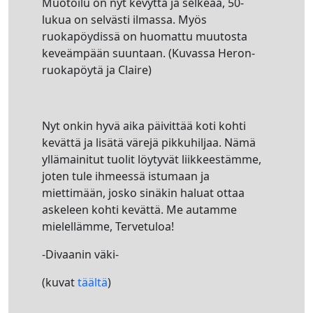
Muotoilu on nyt kevyttä ja selkeää, 50-
lukua on selvästi ilmassa. Myös
ruokapöydissä on huomattu muutosta
keveämpään suuntaan. (Kuvassa Heron-
ruokapöytä ja Claire)
Nyt onkin hyvä aika päivittää koti kohti
kevättä ja lisätä värejä pikkuhiljaa. Nämä
yllämainitut tuolit löytyvät liikkeestämme,
joten tule ihmeessä istumaan ja
miettimään, josko sinäkin haluat ottaa
askeleen kohti kevättä. Me autamme
mielellämme, Tervetuloa!
-Divaanin väki-
(kuvat
täältä
)